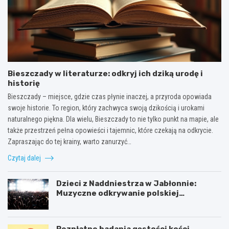
Bieszczady w literaturze: odkryj ich dziką urodę i
historię
Bieszczady – miejsce, gdzie czas płynie inaczej, a przyroda opowiada
swoje historie. To region, który zachwyca swoją dzikością i urokami
naturalnego piękna. Dla wielu, Bieszczady to nie tylko punkt na mapie, ale
także przestrzeń pełna opowieści i tajemnic, które czekają na odkrycie.
Zapraszając do tej krainy, warto zanurzyć…
Czytaj dalej
Dzieci z Naddniestrza w Jabłonnie:
Muzyczne odkrywanie polskiej
tożsamości
Bezpłatne badania gęstości kości –