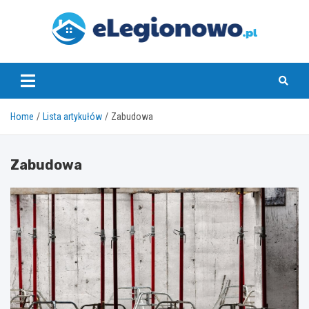
Skip
to
content
eLegionowo.pl
Home
Lista artykułów
Zabudowa
Zabudowa