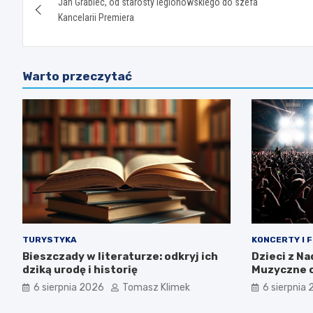
Jan Grabiec, od starosty legionowskiego do szefa
wpisu
Kancelarii Premiera
Warto przeczytać
TURYSTYKA
KONCERTY I 
Bieszczady w literaturze: odkryj ich
Dzieci z N
dziką urodę i historię
Muzyczne o
tożsamośc
6 sierpnia 2026
Tomasz Klimek
6 sierpnia