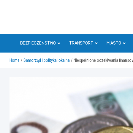
Skip
to
content
BEZPIECZEŃSTWO
TRANSPORT
MIASTO
Home
Samorząd i polityka lokalna
Niespełnione oczekiwania finanso