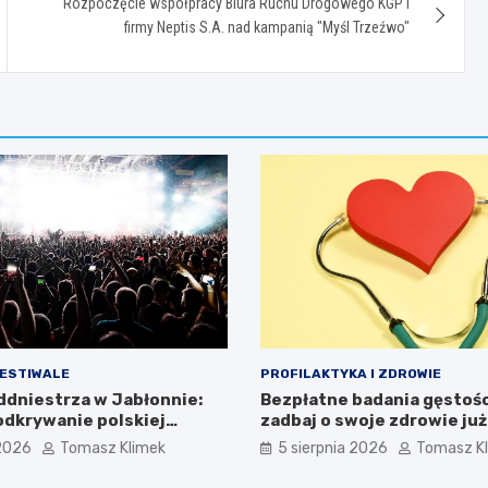
Rozpoczęcie współpracy Biura Ruchu Drogowego KGP i
firmy Neptis S.A. nad kampanią "Myśl Trzeźwo"
FESTIWALE
PROFILAKTYKA I ZDROWIE
addniestrza w Jabłonnie:
Bezpłatne badania gęstości
dkrywanie polskiej
zadbaj o swoje zdrowie już
i
 2026
Tomasz Klimek
5 sierpnia 2026
Tomasz K