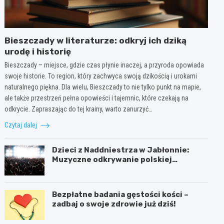
Bieszczady w literaturze: odkryj ich dziką
urodę i historię
Bieszczady – miejsce, gdzie czas płynie inaczej, a przyroda opowiada
swoje historie. To region, który zachwyca swoją dzikością i urokami
naturalnego piękna. Dla wielu, Bieszczady to nie tylko punkt na mapie,
ale także przestrzeń pełna opowieści i tajemnic, które czekają na
odkrycie. Zapraszając do tej krainy, warto zanurzyć…
Czytaj dalej
Dzieci z Naddniestrza w Jabłonnie:
Muzyczne odkrywanie polskiej
tożsamości
Bezpłatne badania gęstości kości –
zadbaj o swoje zdrowie już dziś!