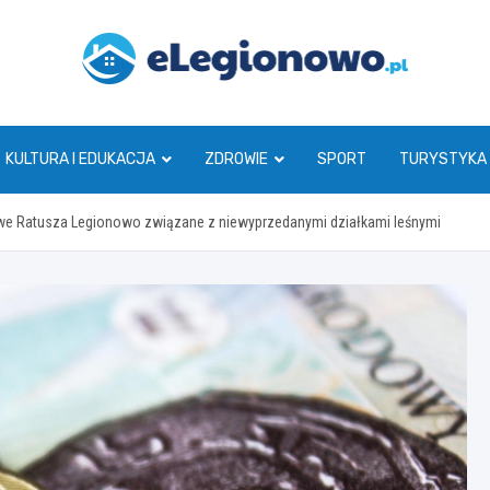
eLegionowo.pl
KULTURA I EDUKACJA
ZDROWIE
SPORT
TURYSTYKA
we Ratusza Legionowo związane z niewyprzedanymi działkami leśnymi