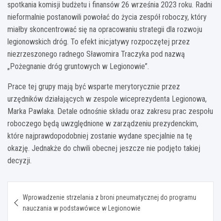
spotkania komisji budżetu i finansów 26 września 2023 roku. Radni
nieformalnie postanowili powołać do życia zespół roboczy, który
miałby skoncentrować się na opracowaniu strategii dla rozwoju
legionowskich dróg. To efekt inicjatywy rozpoczętej przez
niezrzeszonego radnego Sławomira Traczyka pod nazwą
„Pożegnanie dróg gruntowych w Legionowie”.
Prace tej grupy mają być wsparte merytorycznie przez
urzędników działających w zespole wiceprezydenta Legionowa,
Marka Pawlaka. Detale odnośnie składu oraz zakresu prac zespołu
roboczego będą uwzględnione w zarządzeniu prezydenckim,
które najprawdopodobniej zostanie wydane specjalnie na tę
okazję. Jednakże do chwili obecnej jeszcze nie podjęto takiej
decyzji.
Nawigacja
Wprowadzenie strzelania z broni pneumatycznej do programu
wpisu
nauczania w podstawówce w Legionowie