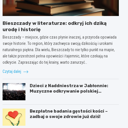
Bieszczady w literaturze: odkryj ich dziką
urodę i historię
Bieszczady – miejsce, gdzie czas płynie inaczej, a przyroda opowiada
swoje historie. To region, który zachwyca swoją dzikością i urokami
naturalnego piękna. Dla wielu, Bieszczady to nie tylko punkt na mapie,
ale także przestrzeń pełna opowieści i tajemnic, które czekają na
odkrycie. Zapraszając do tej krainy, warto zanurzyć…
Czytaj dalej
Dzieci z Naddniestrza w Jabłonnie:
Muzyczne odkrywanie polskiej
tożsamości
Bezpłatne badania gęstości kości –
zadbaj o swoje zdrowie już dziś!