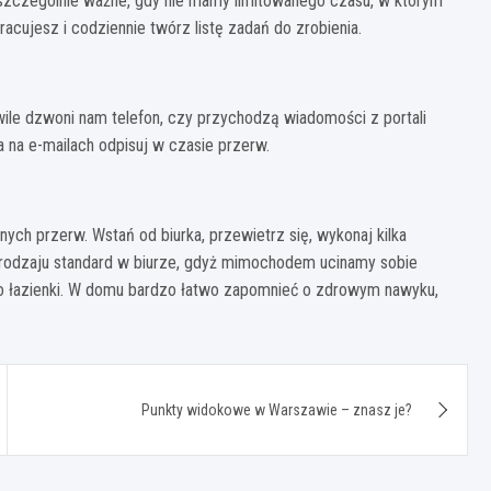
 szczególnie ważne, gdy nie mamy limitowanego czasu, w którym
cujesz i codziennie twórz listę zadań do zrobienia.
le dzwoni nam telefon, czy przychodzą wiadomości z portali
a na e-mailach odpisuj w czasie przerw.
ych przerw. Wstań od biurka, przewietrz się, wykonaj kilka
odzaju standard w biurze, gdyż mimochodem ucinamy sobie
o łazienki. W domu bardzo łatwo zapomnieć o zdrowym nawyku,
Punkty widokowe w Warszawie – znasz je?