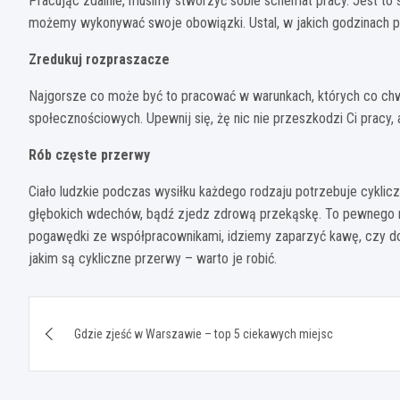
Pracując zdalnie, musimy stworzyć sobie schemat pracy. Jest to
możemy wykonywać swoje obowiązki. Ustal, w jakich godzinach pra
Zredukuj rozpraszacze
Najgorsze co może być to pracować w warunkach, których co chwi
społecznościowych. Upewnij się, żę nic nie przeszkodzi Ci pracy, 
Rób częste przerwy
Ciało ludzkie podczas wysiłku każdego rodzaju potrzebuje cykliczn
głębokich wdechów, bądź zjedz zdrową przekąskę. To pewnego r
pogawędki ze współpracownikami, idziemy zaparzyć kawę, czy d
jakim są cykliczne przerwy – warto je robić.
Nawigacja
Gdzie zjeść w Warszawie – top 5 ciekawych miejsc
wpisu