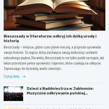
Bieszczady w literaturze: odkryj ich dziką urodę i
historię
Bieszczady – miejsce, gdzie czas płynie inaczej, a przyroda opowiada
swoje historie. To region, który zachwyca swoją dzikością i urokami
naturalnego piękna. Dla wielu, Bieszczady to nie tylko punkt na mapie, ale
także przestrzeń pełna opowieści i tajemnic, które czekają na odkrycie.
Zapraszając do tej krainy, warto zanurzyć…
Czytaj dalej
Dzieci z Naddniestrza w Jabłonnie:
Muzyczne odkrywanie polskiej
tożsamości