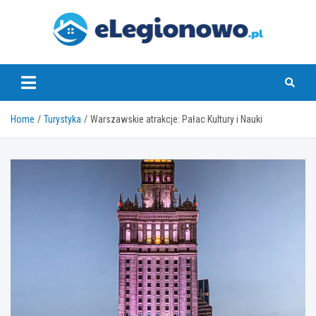
Skip
to
content
eLegionowo.pl
Home
Turystyka
Warszawskie atrakcje: Pałac Kultury i Nauki