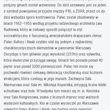
potężny gmach został wzniesiony. Do dziś uznawany jest za jeden
z symboli powojennej przyjaźni między PRL a ZSRR, przez co do
dziś wzbudza sporo kontrowersji. Pałac został zbudowany w
latach 1952–1955 według projektu radzieckiego architekta Lwa
Rudniewa, który w ciekawy sposób połączył tu styl
socrealistyczny z fascynacją amerykańskimi drapaczami chmur.
Pałac Kultury i Nauki szybko stał się jednym z najbardziej
charakterystycznych elementów w panoramie Warszawy.
Decyduje o tym głównie jego wysokość (237m) oraz sylwetka,
która skutecznie przyciąga uwagę. Gmach ten posiada ponad 40
pięter oraz ponad 3200 pomieszczeń. Pałac ten może się
pochwalić również ciekawą dekoracją rzeźbiarską oraz licznymi
atrakcjami, które czekają w jego murach. Zachwyca Sala
Marmurowa oraz Sala im. Mikołaja Kopernika, intrygują liczne klatki
schodowe oraz hole. W budynku tym mieści się m. in. Kinoteka
oraz Sala Kongresowa, znana z licznych imprez oraz ważnych
wydarzeń kulturalnych. Kto w czasie wycieczki po Warszawie
odwiedzi Pałac Kultury i Nauki, ten będzie mógł zwiedzić