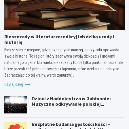
Bieszczady w literaturze: odkryj ich dziką urodę i
historię
Bieszczady – miejsce, gdzie czas płynie inaczej, a przyroda opowiada
swoje historie. To region, który zachwyca swoją dzikością i urokami
naturalnego piękna. Dla wielu, Bieszczady to nie tylko punkt na mapie, ale
także przestrzeń pełna opowieści i tajemnic, które czekają na odkrycie.
Zapraszając do tej krainy, warto zanurzyć…
Czytaj dalej
Dzieci z Naddniestrza w Jabłonnie:
Muzyczne odkrywanie polskiej
tożsamości
Bezpłatne badania gęstości kości –