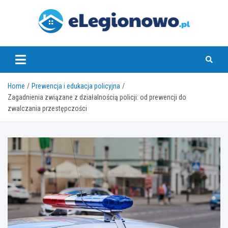
Skip
to
content
eLegionowo.pl
Home
Prewencja i edukacja policyjna
Zagadnienia związane z działalnością policji: od prewencji do
zwalczania przestępczości