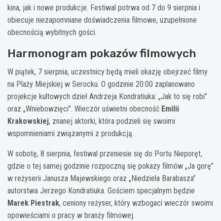
kina, jak i nowe produkcje. Festiwal potrwa od 7 do 9 sierpnia i
obiecuje niezapomniane doświadczenia filmowe, uzupełnione
obecnością wybitnych gości.
Harmonogram pokazów filmowych
W piątek, 7 sierpnia, uczestnicy będą mieli okazję obejrzeć filmy
na Plaży Miejskiej w Serocku. O godzinie 20:00 zaplanowano
projekcje kultowych dzieł Andrzeja Kondratiuka: „Jak to się robi”
oraz „Wniebowzięci”. Wieczór uświetni obecność
Emilii
Krakowskiej
, znanej aktorki, która podzieli się swoimi
wspomnieniami związanymi z produkcją.
W sobotę, 8 sierpnia, festiwal przeniesie się do Portu Nieporęt,
gdzie o tej samej godzinie rozpoczną się pokazy filmów „Ja gorę”
w reżyserii Janusza Majewskiego oraz „Niedziela Barabasza”
autorstwa Jerzego Kondratiuka. Gościem specjalnym będzie
Marek Piestrak
, ceniony reżyser, który wzbogaci wieczór swoimi
opowieściami o pracy w branży filmowej.