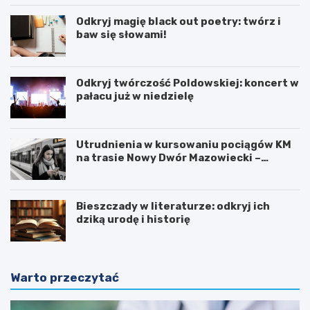
Odkryj magię black out poetry: twórz i
baw się słowami!
Odkryj twórczość Poldowskiej: koncert w
pałacu już w niedzielę
Utrudnienia w kursowaniu pociągów KM
na trasie Nowy Dwór Mazowiecki –
Chotomów
Bieszczady w literaturze: odkryj ich
dziką urodę i historię
Warto przeczytać